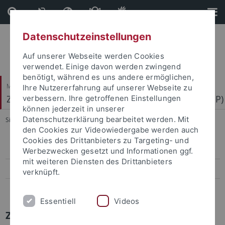
Direkt
Direkt
zum
zur
Inhalt
Fußleiste
Datenschutzeinstellungen
Auf unserer Webseite werden Cookies
verwendet. Einige davon werden zwingend
benötigt, während es uns andere ermöglichen,
Mathematisch-Naturwissenschaftliche Fakultät
Ihre Nutzererfahrung auf unserer Webseite zu
Zentrum für Molekularbiologie der Pflanzen (ZMBP)
verbessern. Ihre getroffenen Einstellungen
können jederzeit in unserer
Datenschutzerklärung bearbeitet werden. Mit
Sie sind hier:
Startseite
...
Press-Activities-Colloquia
den Cookies zur Videowiedergabe werden auch
Cookies des Drittanbieters zu Targeting- und
Papers
Werbezwecken gesetzt und Informationen ggf.
mit weiteren Diensten des Drittanbieters
Press-Activities-Colloquia
verknüpft.
News Archiv
Essentiell
Videos
ZMBP NEWS