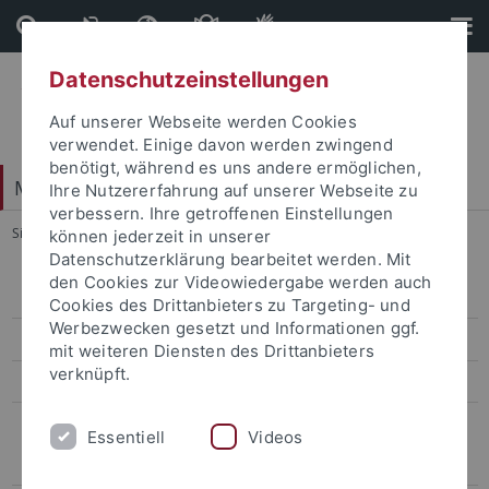
Direkt
Direkt
zum
zur
Inhalt
Fußleiste
Datenschutzeinstellungen
Auf unserer Webseite werden Cookies
verwendet. Einige davon werden zwingend
benötigt, während es uns andere ermöglichen,
Mathematisch-Naturwissenschaftliche Fakultät
Ihre Nutzererfahrung auf unserer Webseite zu
verbessern. Ihre getroffenen Einstellungen
Sie sind hier:
Startseite
...
Nicht-wissenschaftliches Personal
können jederzeit in unserer
Datenschutzerklärung bearbeitet werden. Mit
den Cookies zur Videowiedergabe werden auch
Aktuelle Ausschreibungen
Cookies des Drittanbieters zu Targeting- und
Werbezwecken gesetzt und Informationen ggf.
News aus der Fakultät
mit weiteren Diensten des Drittanbieters
verknüpft.
Newsarchiv
Stellenangebote
Essentiell
Videos
Professuren