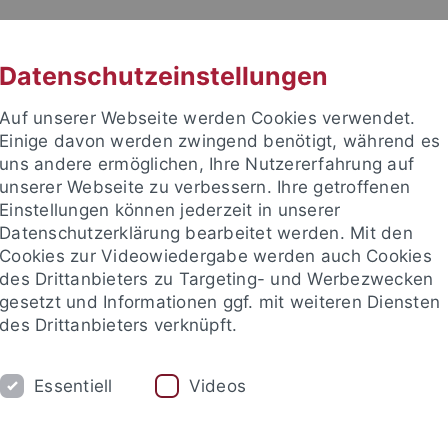
RACHE
UNI A-Z
KONTAKT
SUC
Datenschutzeinstellungen
Auf unserer Webseite werden Cookies verwendet.
Einige davon werden zwingend benötigt, während es
uns andere ermöglichen, Ihre Nutzererfahrung auf
unserer Webseite zu verbessern. Ihre getroffenen
enschaftliche Fakultät
Einstellungen können jederzeit in unserer
Datenschutzerklärung bearbeitet werden. Mit den
Cookies zur Videowiedergabe werden auch Cookies
des Drittanbieters zu Targeting- und Werbezwecken
gesetzt und Informationen ggf. mit weiteren Diensten
ORSCHUNG
STUDIUM
PROMOTION
des Drittanbieters verknüpft.
sse
Im Studium
Beratungswegweiser
MINT-Studienbot
Essentiell
Videos
sch-Naturwissenschaftliche Fakultät
Studium
Satzungen