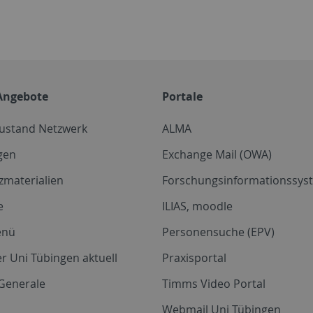
Angebote
Portale
zustand Netzwerk
ALMA
gen
Exchange Mail (OWA)
zmaterialien
Forschungsinformationssyst
e
ILIAS, moodle
enü
Personensuche (EPV)
r Uni Tübingen aktuell
Praxisportal
Generale
Timms Video Portal
Webmail Uni Tübingen