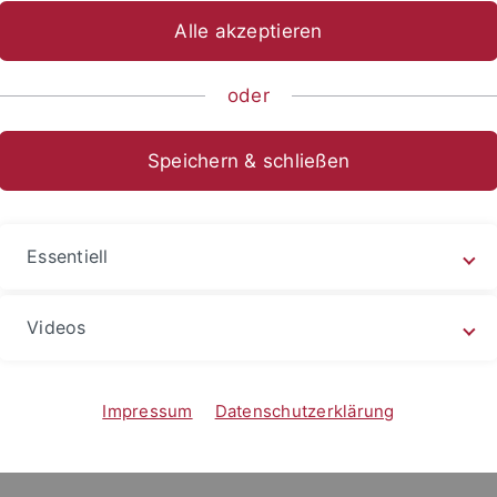
Alle akzeptieren
phie - Bachelor of Science Ne
oder
Speichern & schließen
s
Besonderer Teil/Sp
1
Essentiell
 2021
udiengänge 2021
Videos
015
Impressum
Datenschutzerklärung
rungen 2010