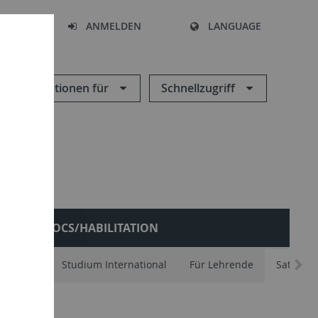
HEN
ANMELDEN
LANGUAGE
Informationen für
Schnellzugriff
POSTDOCS/HABILITATION
schafter
Studium International
Für Lehrende
Satzung