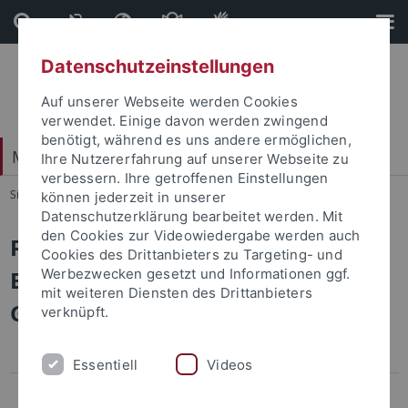
Direkt
Direkt
zum
zur
Inhalt
Fußleiste
Datenschutzeinstellungen
Auf unserer Webseite werden Cookies
verwendet. Einige davon werden zwingend
benötigt, während es uns andere ermöglichen,
Mathematisch-Naturwissenschaftliche Fakultät
Ihre Nutzererfahrung auf unserer Webseite zu
verbessern. Ihre getroffenen Einstellungen
Sie sind hier:
Startseite
...
Satzungen
können jederzeit in unserer
Datenschutzerklärung bearbeitet werden. Mit
den Cookies zur Videowiedergabe werden auch
Prüfungsordnungen Mathematik -
Cookies des Drittanbieters zu Targeting- und
Bachelor of Education - Lehramt
Werbezwecken gesetzt und Informationen ggf.
mit weiteren Diensten des Drittanbieters
Gymnasium
verknüpft.
Essentiell
Videos
Allgemeiner
Besonderer
Besonderer