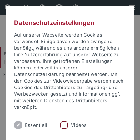
Direkt
Direkt
zum
zur
Inhalt
Fußleiste
Datenschutzeinstellungen
Auf unserer Webseite werden Cookies
verwendet. Einige davon werden zwingend
benötigt, während es uns andere ermöglichen,
Philosophische Fakultät
Ihre Nutzererfahrung auf unserer Webseite zu
Fachbereich Geschichtswissenschaft
verbessern. Ihre getroffenen Einstellungen
können jederzeit in unserer
Datenschutzerklärung bearbeitet werden. Mit
Sie sind hier:
Startseite
...
Erfahrungsberichte und Berufsfelder
den Cookies zur Videowiedergabe werden auch
Cookies des Drittanbieters zu Targeting- und
Kontakt
Werbezwecken gesetzt und Informationen ggf.
mit weiteren Diensten des Drittanbieters
Grundprinzipien
verknüpft.
Master
Essentiell
Videos
Bewerbung und Auswahlverfahren