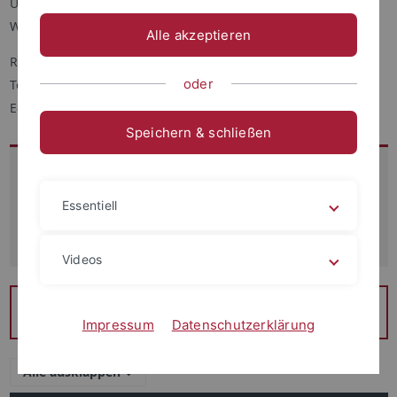
Universität Tübingen, Romanisches Seminar
Wilhelmstr. 50, 72074 Tübingen
Alle akzeptieren
Raum 233
oder
Telefon: +49 (7071) 29-78474
E-Mail:
nicolas.heslault
@uni-tuebingen.de
Speichern & schließen
Sprechstunden
Essentiell
Nach Vereinbarung per Mail
(bitte mind. eine Woche im
Voraus, unter Nennung möglicher Zeitfenster).
Videos
Lehrprojekte des Französischlektorats
Impressum
Datenschutzerklärung
Alle ausklappen