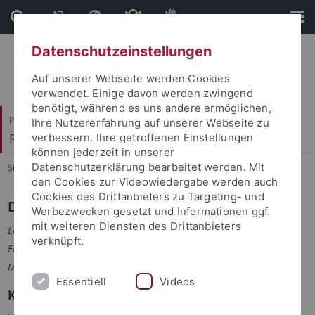
Direkt
Direkt
zum
zur
Inhalt
Fußleiste
Datenschutzeinstellungen
Auf unserer Webseite werden Cookies
verwendet. Einige davon werden zwingend
benötigt, während es uns andere ermöglichen,
Philosophische Fakultät
Ihre Nutzererfahrung auf unserer Webseite zu
Romanisches Seminar
verbessern. Ihre getroffenen Einstellungen
können jederzeit in unserer
Datenschutzerklärung bearbeitet werden. Mit
Sie sind hier:
Startseite
...
Personal
den Cookies zur Videowiedergabe werden auch
Cookies des Drittanbieters zu Targeting- und
Dr. Nicolas Heslault
Werbezwecken gesetzt und Informationen ggf.
mit weiteren Diensten des Drittanbieters
Lektor für Französisch
verknüpft.
Erasmus/CIVIS-Fachkoordinator
Mental Health-Ersthelfer
Essentiell
Videos
Kontakt