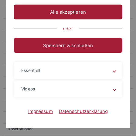
CLARIN Center
Alle akzeptieren
Repository
Access
oder
Depositing
Speichern & schließen
Agreements and Guidelines
Privacy Policy
Essentiell
Preservation Policy
Gehostete Ressourcen
Videos
Web Applications
Text+
Impressum
Datenschutzerklärung
Mitarbeitende
Dissertationen