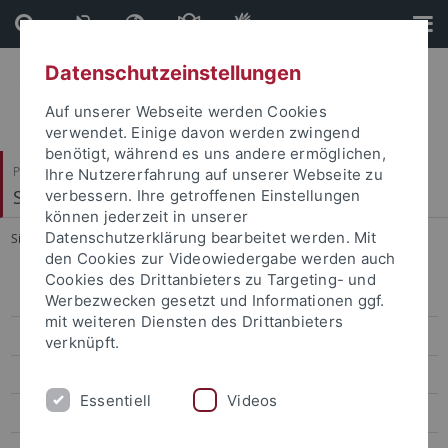
Direkt
Direkt
zum
zur
Inhalt
Fußleiste
Datenschutzeinstellungen
Auf unserer Webseite werden Cookies
verwendet. Einige davon werden zwingend
benötigt, während es uns andere ermöglichen,
Philosophische Fakultät
Ihre Nutzererfahrung auf unserer Webseite zu
Seminar für Sprachwissenschaft
verbessern. Ihre getroffenen Einstellungen
können jederzeit in unserer
Datenschutzerklärung bearbeitet werden. Mit
Sie sind hier:
Startseite
...
Access
den Cookies zur Videowiedergabe werden auch
Cookies des Drittanbieters zu Targeting- und
Forschung
Werbezwecken gesetzt und Informationen ggf.
mit weiteren Diensten des Drittanbieters
Projekte
verknüpft.
Abgeschlossene Projekte
Essentiell
Videos
Ressourcen