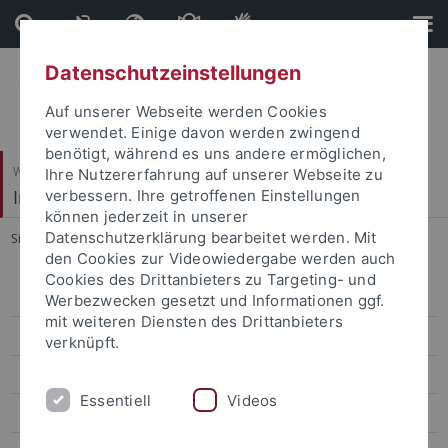
Direkt
Direkt
zum
zur
Inhalt
Fußleiste
Datenschutzeinstellungen
Auf unserer Webseite werden Cookies
verwendet. Einige davon werden zwingend
benötigt, während es uns andere ermöglichen,
Wirtschafts- und Sozialwissenschaftliche Fakultät
Ihre Nutzererfahrung auf unserer Webseite zu
Institut für Politikwissenschaft
verbessern. Ihre getroffenen Einstellungen
können jederzeit in unserer
Datenschutzerklärung bearbeitet werden. Mit
Sie sind hier:
Startseite
...
Florian Zarnetta, MPP
den Cookies zur Videowiedergabe werden auch
Cookies des Drittanbieters zu Targeting- und
Team
Werbezwecken gesetzt und Informationen ggf.
mit weiteren Diensten des Drittanbieters
Prof. Dr. Andreas Hasenclever
verknüpft.
Prof. Dr. Thomas Diez
Essentiell
Videos
Dr. Gabi Schlag