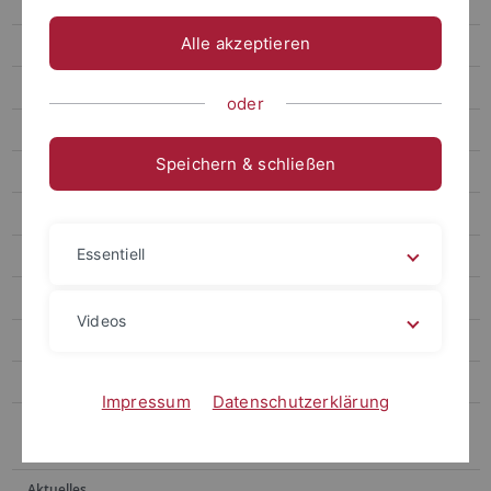
Dr. Juliana Tappe Ortiz
Alle akzeptieren
Ümit Erol Aras, M.A.
Florian Zarnetta, MPP
oder
Dr. Georgia Dimitriou
Speichern & schließen
Sonja Maack-Schilling
Prof. Dr. Kai-Uwe Schrogl
Essentiell
Ehemalige MitarbeiterInnen
DoktorandInnen
Videos
Forschungsprojekte
Master of Peace Research and International Relations (M.A.)
Impressum
Datenschutzerklärung
Centre for International Relations/Peace and Conflict Research
(CIRP)
Aktuelles