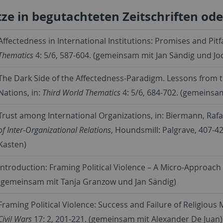
ze in begutachteten Zeitschriften od
Affectedness in International Institutions: Promises and Pitfa
Thematics
4: 5/6, 587-604. (gemeinsam mit Jan Sändig und Jo
The Dark Side of the Affectedness-Paradigm. Lessons from 
Nations, in:
Third World Thematics
4: 5/6, 684-702. (gemeinsa
Trust among International Organizations, in: Biermann, Rafa
of Inter-Organizational Relations
, Houndsmill: Palgrave, 407-
Kasten)
Introduction: Framing Political Violence – A Micro-Approach t
(gemeinsam mit Tanja Granzow und Jan Sändig)
Framing Political Violence: Success and Failure of Religious M
Civil Wars
17: 2, 201-221. (gemeinsam mit Alexander De Juan)