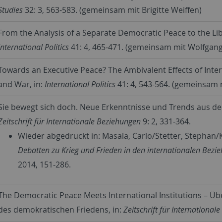
Studies
32: 3, 563-583. (gemeinsam mit Brigitte Weiffen)
From the Analysis of a Separate Democratic Peace to the Liber
International Politics
41: 4, 465-471. (gemeinsam mit Wolfgan
Towards an Executive Peace? The Ambivalent Effects of Inte
and War, in:
International Politics
41: 4, 543-564. (gemeinsam
Sie bewegt sich doch. Neue Erkenntnisse und Trends aus de
Zeitschrift für Internationale Beziehungen
9: 2, 331-364.
Wieder abgedruckt in: Masala, Carlo/Stetter, Stephan/
Debatten zu Krieg und Frieden in den internationalen Bezi
2014, 151-286.
The Democratic Peace Meets International Institutions – Üb
des demokratischen Friedens, in:
Zeitschrift für International