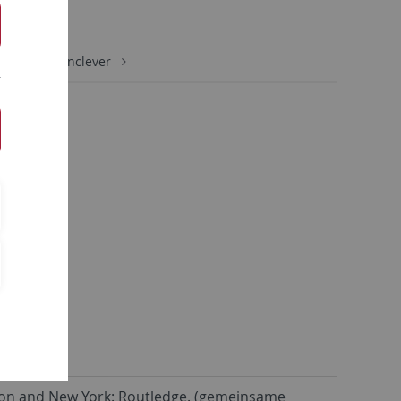
de
ndreas Hasenclever
don and New York: Routledge. (gemeinsame