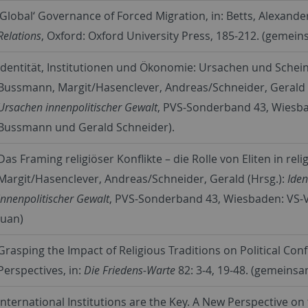
‚Global‘ Governance of Forced Migration, in: Betts, Alexander
Relations
, Oxford: Oxford University Press, 185-212. (gemei
Identität, Institutionen und Ökonomie: Ursachen und Schein
Bussmann, Margit/Hasenclever, Andreas/Schneider, Gerald 
Ursachen innenpolitischer Gewalt
, PVS-Sonderband 43, Wiesba
Bussmann und Gerald Schneider).
Das Framing religiöser Konflikte – die Rolle von Eliten in re
Margit/Hasenclever, Andreas/Schneider, Gerald (Hrsg.):
Iden
innenpolitischer Gewalt
, PVS-Sonderband 43, Wiesbaden: VS-V
Juan)
Grasping the Impact of Religious Traditions on Political Conf
Perspectives, in:
Die Friedens-Warte
82: 3-4, 19-48. (gemeins
International Institutions are the Key. A New Perspective on