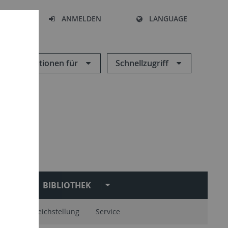
HEN
ANMELDEN
LANGUAGE
Informationen für
Schnellzugriff
N
BIBLIOTHEK
onen
Gleichstellung
Service