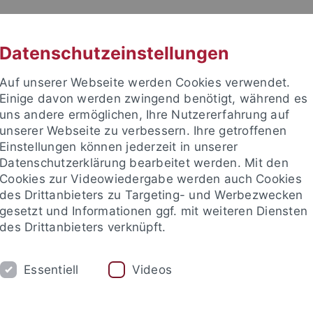
RACHE
UNI A-Z
KONTAKT
SUC
Datenschutzeinstellungen
Auf unserer Webseite werden Cookies verwendet.
Einige davon werden zwingend benötigt, während es
uns andere ermöglichen, Ihre Nutzererfahrung auf
unserer Webseite zu verbessern. Ihre getroffenen
Einstellungen können jederzeit in unserer
e Fakultät
Datenschutzerklärung bearbeitet werden. Mit den
nschaft
Cookies zur Videowiedergabe werden auch Cookies
des Drittanbieters zu Targeting- und Werbezwecken
gesetzt und Informationen ggf. mit weiteren Diensten
des Drittanbieters verknüpft.
UNG
INTERNATIONAL
BEWERBER/INNE
Essentiell
Videos
ende
Leitbild des Instituts
Profil des Instituts
Publikati