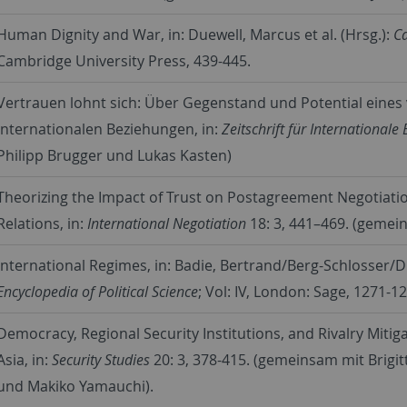
Human Dignity and War, in: Duewell, Marcus et al. (Hrsg.):
C
Cambridge University Press, 439-445.
Vertrauen lohnt sich: Über Gegenstand und Potential eines
Internationalen Beziehungen, in:
Zeitschrift für International
Philipp Brugger und Lukas Kasten)
Theorizing the Impact of Trust on Postagreement Negotiati
Relations, in:
International Negotiation
18: 3, 441–469. (gemei
International Regimes, in: Badie, Bertrand/Berg-Schlosser/D
Encyclopedia of Political Science
; Vol: IV, London: Sage, 1271-
Democracy, Regional Security Institutions, and Rivalry Miti
Asia, in:
Security Studies
20: 3, 378-415. (gemeinsam mit Brigit
und Makiko Yamauchi).