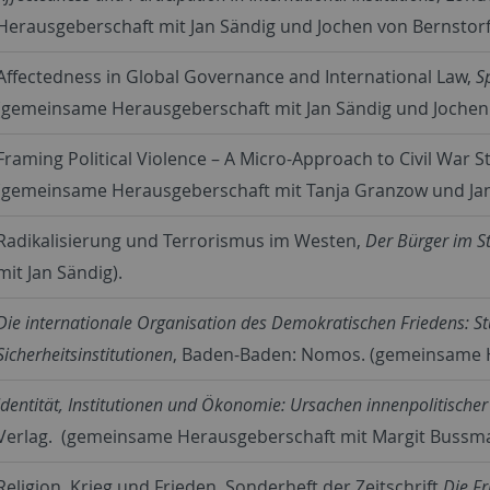
Herausgeberschaft mit Jan Sändig und Jochen von Bernstorff
Affectedness in Global Governance and International Law,
S
(gemeinsame Herausgeberschaft mit Jan Sändig und Jochen 
Framing Political Violence – A Micro-Approach to Civil War S
(gemeinsame Herausgeberschaft mit Tanja Granzow und Jan
Radikalisierung und Terrorismus im Westen,
Der Bürger im S
mit Jan Sändig).
Die internationale Organisation des Demokratischen Friedens: Stu
Sicherheitsinstitutionen
, Baden-Baden: Nomos. (gemeinsame H
Identität, Institutionen und Ökonomie: Ursachen innenpolitische
Verlag. (gemeinsame Herausgeberschaft mit Margit Bussm
Religion, Krieg und Frieden, Sonderheft der Zeitschrift
Die F