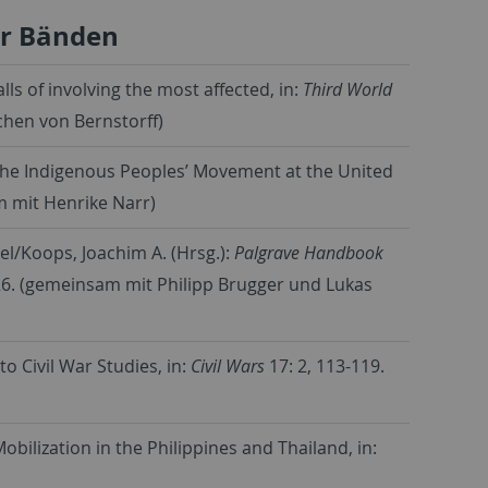
er Bänden
lls of involving the most affected, in:
Third World
chen von Bernstorff)
the Indigenous Peoples’ Movement at the United
m mit Henrike Narr)
el/Koops, Joachim A. (Hrsg.):
Palgrave Handbook
426. (gemeinsam mit Philipp Brugger und Lukas
o Civil War Studies, in:
Civil Wars
17: 2, 113-119.
obilization in the Philippines and Thailand, in: