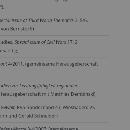
).
pecial Issue of Third World Thematics
3: 5/6.
von Bernstorff)
tudies,
Special Issue of Civil Wars
17: 2
 Sändig).
taat
4/2011. (gemeinsame Herausgeberschaft
dien zur Leistungsfähigkeit regionaler
erausgeberschaft mit Matthias Dembinski)
r Gewalt
, PVS-Sonderband 43, Wiesbaden: VS-
ann und Gerald Schneider)
riedens-Warte
3-4/2007. (gemeinsame