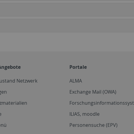
Angebote
Portale
zustand Netzwerk
ALMA
gen
Exchange Mail (OWA)
zmaterialien
Forschungsinformationssyst
e
ILIAS, moodle
enü
Personensuche (EPV)