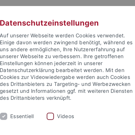
RACHE
UNI A-Z
KONTAKT
SUC
Datenschutzeinstellungen
Auf unserer Webseite werden Cookies verwendet.
Einige davon werden zwingend benötigt, während es
uns andere ermöglichen, Ihre Nutzererfahrung auf
unserer Webseite zu verbessern. Ihre getroffenen
 für Ethik in den Wissenschaft
Einstellungen können jederzeit in unserer
Datenschutzerklärung bearbeitet werden. Mit den
Cookies zur Videowiedergabe werden auch Cookies
des Drittanbieters zu Targeting- und Werbezwecken
gesetzt und Informationen ggf. mit weiteren Diensten
RE
PUBLIKATIONEN
BIBLIOTHEK
des Drittanbieters verknüpft.
EW
Anfahrt
Jahresrückblicke
Förderverein
Stellena
Essentiell
Videos
nd Institute
Internationales Zentrum für Ethik in den Wissensc