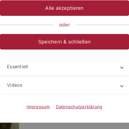
Alle akzeptieren
oder
klung
Speichern & schließen
Carina Betz ist seit 2023 als wissenscha
Essentiell
Mitarbeiterin am IZEW tätig. Sie studierte B
und Pädagogik an der Julius-Maximi
Videos
Universität in Würzburg sowie Bildu
nachhaltige Entwicklung an der Hochschu
nachhaltige Entwicklung in Eberswalde.
Impressum
Datenschutzerklärung