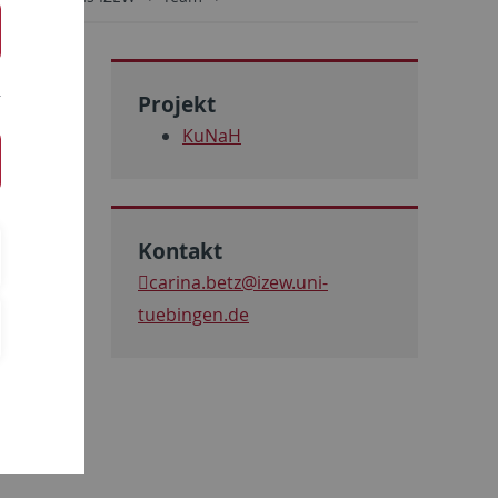
Projekt
KuNaH
ftliche
Kontakt
iologie
carina.betz
@izew.uni-
lians-
tuebingen.de
ng für
le für