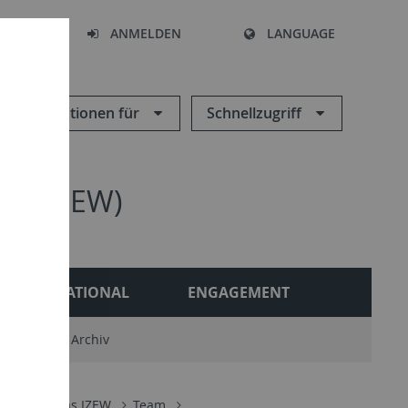
HEN
ANMELDEN
LANGUAGE
Informationen für
Schnellzugriff
en (IZEW)
INTERNATIONAL
ENGAGEMENT
ngebote
Archiv
haften
Das IZEW
Team