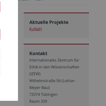
Aktuelle Projekte
KuNaH
h Natur
Kontakt
nd ist
Internationales Zentrum für
KuNaH –
Ethik in den Wissenschaften
n. Sie
(IZEW)
grafie,
Wilhelmstraße 56 (Lothar-
ehramt
Meyer-Bau)
72074 Tübingen
Raum 339