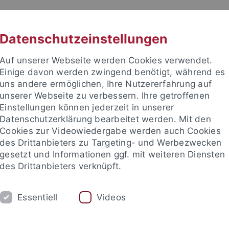
RACHE
UNI A-Z
KONTAKT
SUC
Datenschutzeinstellungen
Auf unserer Webseite werden Cookies verwendet.
Einige davon werden zwingend benötigt, während es
uns andere ermöglichen, Ihre Nutzererfahrung auf
unserer Webseite zu verbessern. Ihre getroffenen
 für Ethik in den Wissenschaft
Einstellungen können jederzeit in unserer
Datenschutzerklärung bearbeitet werden. Mit den
Cookies zur Videowiedergabe werden auch Cookies
des Drittanbieters zu Targeting- und Werbezwecken
gesetzt und Informationen ggf. mit weiteren Diensten
RE
PUBLIKATIONEN
BIBLIOTHEK
des Drittanbieters verknüpft.
ien, Technikphilosophie & KI
Biophilosophie & Nachhaltige En
Essentiell
Videos
nd Institute
Internationales Zentrum für Ethik in den Wissensc