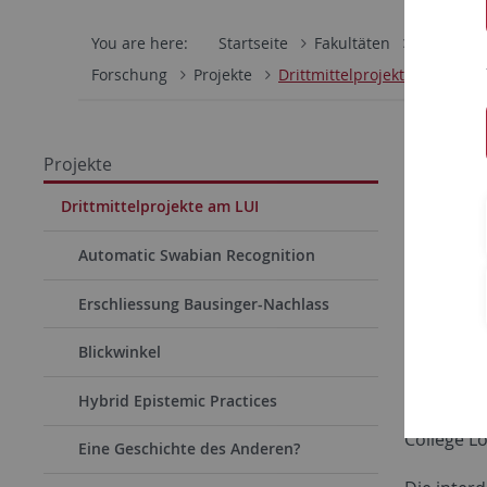
You are here:
Startseite
Fakultäten
Wirtschaf
Forschung
Projekte
Drittmittelprojekte am LUI
Projekte
Dri
Drittmittelprojekte am LUI
Automatic Swabian Recognition
Das Ludwig
Erschliessung Bausinger-Nachlass
Forschung
zeichnen 
Blickwinkel
den nation
Hybrid Epistemic Practices
Universitä
College L
Eine Geschichte des Anderen?