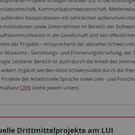
isziplinären Projekte schlagen Brücken u.a. in die Ethnologi
onswissenschaft, Kommunikationswissenschaft, Medienwissen
außerdem Kooperationen mit zahlreichen außeruniversitär
e-Institutionen sowie Unternehmen im Bereich der Softwaree
aftskommunikation in die Gesellschaft und den öffentlichen
kte der Projekte – entsprechend der aktuellen Schwerunkte
er Museums-, Sammlungs- und Erinnerungsforschung, der Di
gie. Letzterer Bereich ist auch durch die Arbeit des intern
rankert. Ergänzt werden diese Schwerpunkte durch die the
ie Projekte der Arbeitsstelle Sprache sowie Lehr- und For
tsallianz
CIVIS
(siehe jeweils unten).
elle Drittmittelprojekte am LUI