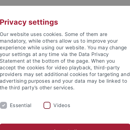
UNI A-Z
KONTAKT
Privacy settings
Our website uses cookies. Some of them are
mandatory, while others allow us to improve your
experience while using our website. You may change
your settings at any time via the Data Privacy
Statement at the bottom of the page. When you
e Fakultät
accept the cookies for video playback, third-party
für Empirische Kulturwissensc
providers may set additional cookies for targeting and
advertising purposes and your data may be linked to
the third party’s other services.
Essential
Videos
DIUM
AKTUELLES
igital Anthropology Lab
Promotionen
Publikationen