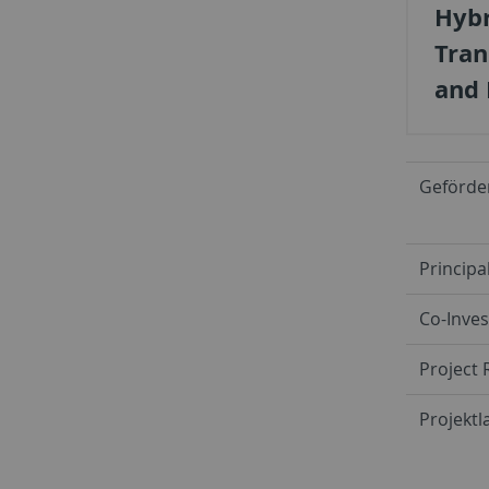
Hybr
Tran
and 
Geförd
Principa
Co-Inves
Project 
Projektla