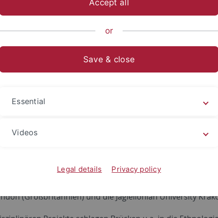
Accept all
ts- und Sozialwissenschaftliche Fakultät
...
Fachbereich Sozia
or
Save & close
ttmittelprojekte am LUI
Essential
-Uhland-Institut für Empirische Kulturwissenschaft (LUI) is
Videos
seinrichtung und beheimatet zahlreiche internationale und 
sich durch ethnografische und kulturhistorische Zugänge zu
alen und internationalen Partnerinstitutionen zählen aktuel
Legal details
Privacy policy
t Freiburg, die Bauhaus-Universität Weimar, die Ben Gurion U
ondon (Großbritannien) und die Jagiellonian University Krak