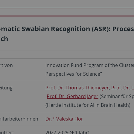
matic Swabian Recognition (ASR): Proces
ech
rt von
Innovation Fund Program of the Cluste
Perspectives for Science”
eitung
Prof. Dr. Thomas Thiemeyer
,
Prof. Dr.
Prof. Dr. Gerhard Jäger
(Seminar für S
(Hertie Institute for AI in Brain Health)
in
itarbeiter*innen
Dr.
Valeska Flor
ufzeit:
2027-2029 (+ 1 Jahr)