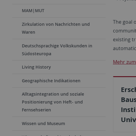
MAM|MUT
The goal o
Zirkulation von Nachrichten und
community 
Waren
existing t
Deutschsprachige Volkskunden in
automatic
Südosteuropa
Mehr zum 
Living History
Geographische Indikationen
Ersc
Alltagsintegration und soziale
Baus
Positionierung von Heft- und
Inst
Fernsehserien
Univ
Wissen und Museum