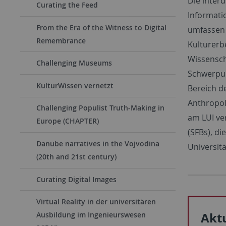
Die interd
Curating the Feed
Informati
From the Era of the Witness to Digital
umfassen 
Remembrance
Kulturerb
Wissensch
Challenging Museums
Schwerpun
KulturWissen vernetzt
Bereich d
Anthropolo
Challenging Populist Truth-Making in
am LUI ve
Europe (CHAPTER)
(SFBs), d
Danube narratives in the Vojvodina
Universitä
(20th and 21st century)
Curating Digital Images
Virtual Reality in der universitären
Aktu
Ausbildung im Ingenieurswesen