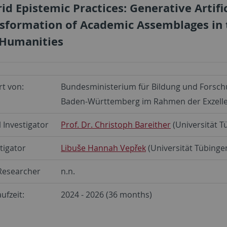
id Epistemic Practices: Generative Artific
sformation of Academic Assemblages in t
Humanities
ert von:
Bundesministerium für Bildung und Forsc
Baden-Württemberg im Rahmen der Exzelle
l Investigator
Prof. Dr. Christoph Bareither
(Universität T
tigator
Libuše Hannah Vepřek
(Universität Tübinge
Researcher
n.n.
ufzeit:
2024 - 2026 (36 months)