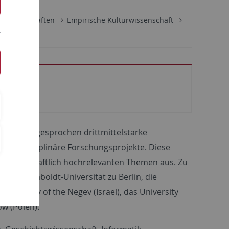
lwissenschaften
Empirische Kulturwissenschaft
t eine ausgesprochen drittmittelstarke
interdisziplinäre Forschungsprojekte. Diese
 gesellschaftlich hochrelevanten Themen aus. Zu
l die Humboldt-Universität zu Berlin, die
niversity of the Negev (Israel), das University
ow (Polen).