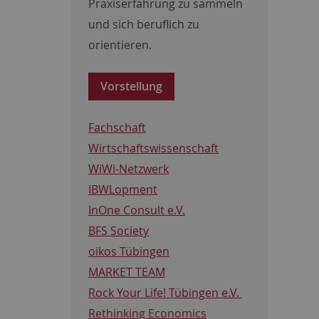
Praxiserfahrung zu sammeln
und sich beruflich zu
orientieren.
Vorstellung
Fachschaft
Wirtschaftswissenschaft
WiWi-Netzwerk
IBWLopment
InOne Consult e.V.
BFS Society
oikos Tübingen
MARKET TEAM
Rock Your Life! Tübingen e.V.
Rethinking Economics