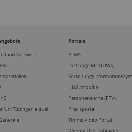
Angebote
Portale
zustand Netzwerk
ALMA
gen
Exchange Mail (OWA)
zmaterialien
Forschungsinformationssyst
e
ILIAS, moodle
enü
Personensuche (EPV)
r Uni Tübingen aktuell
Praxisportal
Generale
Timms Video Portal
Webmail Uni Tübingen