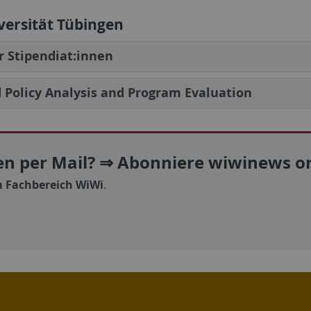
versität Tübingen
ür Stipendiat:innen
d Policy Analysis and Program Evaluation
n per Mail? ⇒ Abonniere wiwinews on
 Fachbereich WiWi
.