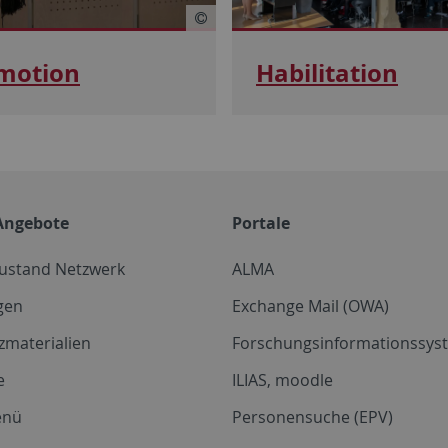
motion
Habilitation
Angebote
Portale
zustand Netzwerk
ALMA
gen
Exchange Mail (OWA)
zmaterialien
Forschungsinformationssyst
e
ILIAS, moodle
enü
Personensuche (EPV)