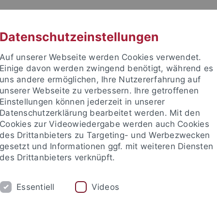
RACHE
UNI A-Z
KONTAKT
SUC
Datenschutzeinstellungen
Auf unserer Webseite werden Cookies verwendet.
Einige davon werden zwingend benötigt, während es
uns andere ermöglichen, Ihre Nutzererfahrung auf
unserer Webseite zu verbessern. Ihre getroffenen
Einstellungen können jederzeit in unserer
e Fakultät
Datenschutzerklärung bearbeitet werden. Mit den
issenschaft
Cookies zur Videowiedergabe werden auch Cookies
des Drittanbieters zu Targeting- und Werbezwecken
gesetzt und Informationen ggf. mit weiteren Diensten
des Drittanbieters verknüpft.
UNG
KARRIERE
ABTEILUNGEN
Essentiell
Videos
ts- und Sozialwissenschaftliche Fakultät
Fächer
Fachbereich 