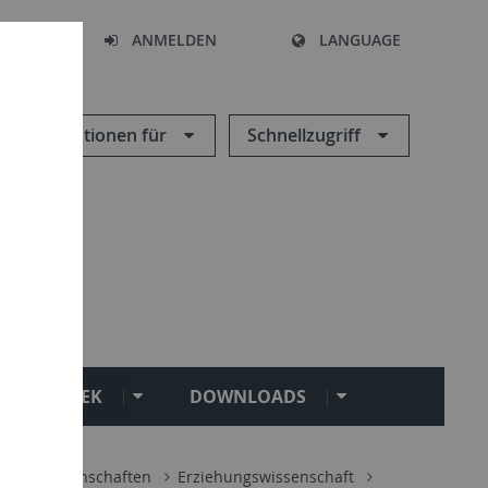
HEN
ANMELDEN
LANGUAGE
Informationen für
Schnellzugriff
BIBLIOTHEK
DOWNLOADS
Sozialwissenschaften
Erziehungswissenschaft