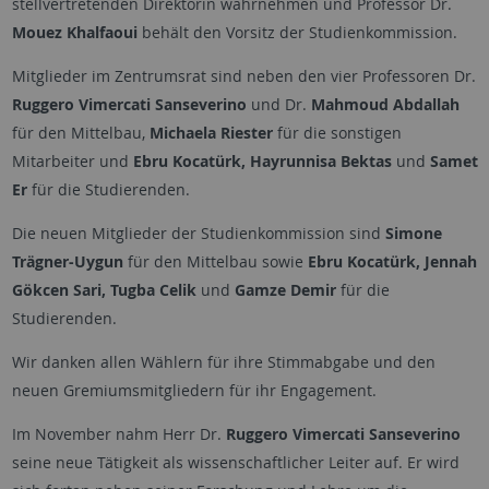
stellvertretenden Direktorin wahrnehmen und Professor Dr.
Mouez Khalfaoui
behält den Vorsitz der Studienkommission.
Mitglieder im Zentrumsrat sind neben den vier Professoren Dr.
Ruggero Vimercati Sanseverino
und Dr.
Mahmoud Abdallah
für den Mittelbau,
Michaela Riester
für die sonstigen
Mitarbeiter und
Ebru Kocatürk, Hayrunnisa Bektas
und
Samet
Er
für die Studierenden.
Die neuen Mitglieder der Studienkommission sind
Simone
Trägner-Uygun
für den Mittelbau sowie
Ebru Kocatürk, Jennah
Gökcen Sari, Tugba Celik
und
Gamze Demir
für die
Studierenden.
Wir danken allen Wählern für ihre Stimmabgabe und den
neuen Gremiumsmitgliedern für ihr Engagement.
Im November nahm Herr Dr.
Ruggero Vimercati Sanseverino
seine neue Tätigkeit als wissenschaftlicher Leiter auf. Er wird