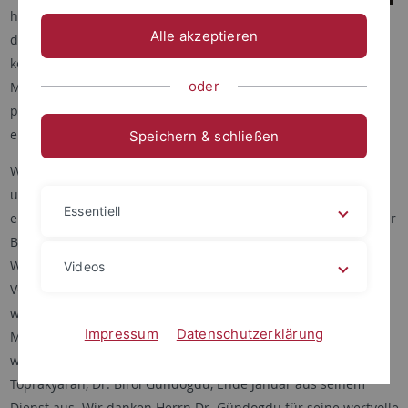
heute mit einer neuen Ausgabe
Professor Dr. Erdal Toprakyaran,
Alle akzeptieren
Professorin Dr. Lejla Demiri,
des Newsletters an Sie wenden
Professor Dr. Mouez Khalfaoui
können. Auch in den letzten
(v.l.n.r.). Foto: ZITH/Selva Yildirim
oder
Monaten ist im ZITH viel
passiert, worüber wir hier in
einer kleinen Auswahl berichten wollen.
Speichern & schließen
Wir freuen uns besonders über den erfolgreichen
Start
unseres Master-Studiengangs "Islamische Theologie im
Essentiell
europäischen Kontext". Ein weiteres wichtiges Ereignis war der
Besuch des baden-württembergischen Ministerpräsidenten
Winfried Kretschmann. Zudem gibt es personelle
Videos
Veränderungen: Die Belegschaft des ZITH ist um einen
wissenschaftlichen Leiter und eine wissenschaftliche
Impressum
Datenschutzerklärung
Mitarbeiterin angewachsen. Im Gegenzug scheidet unser
wissenschaftlicher Mitarbeiter und Assistent von Prof.
Toprakyaran, Dr. Birol Gündogdu, Ende Januar aus seinem
Dienst aus. Wir danken Herrn Dr. Gündogdu für seine wertvolle