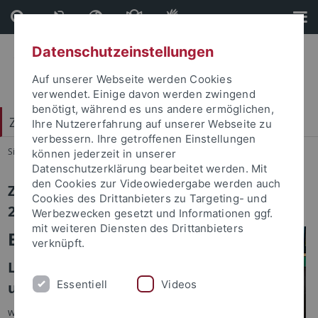
Direkt
Direkt
zum
zur
Inhalt
Fußleiste
Datenschutzeinstellungen
Auf unserer Webseite werden Cookies
verwendet. Einige davon werden zwingend
benötigt, während es uns andere ermöglichen,
Zentrum für Islamische Theologie (ZITh)
Ihre Nutzererfahrung auf unserer Webseite zu
verbessern. Ihre getroffenen Einstellungen
Sie sind hier:
Startseite
...
1
können jederzeit in unserer
Datenschutzerklärung bearbeitet werden. Mit
den Cookies zur Videowiedergabe werden auch
ZITH Newsletter Ausgabe 1/2015 -
Cookies des Drittanbieters zu Targeting- und
28.01.2015
Werbezwecken gesetzt und Informationen ggf.
mit weiteren Diensten des Drittanbieters
Editorial
verknüpft.
Liebe Leserinnen
Essentiell
Videos
und Leser,
wir freuen uns, dass wir uns