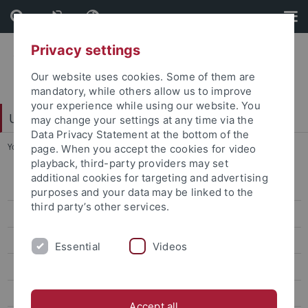
Skip
Skip
to
to
content
footer
Privacy settings
Our website uses cookies. Some of them are
mandatory, while others allow us to improve
your experience while using our website. You
University Library
may change your settings at any time via the
Data Privacy Statement at the bottom of the
You are here:
Home
...
Price of Freedom
page. When you accept the cookies for video
playback, third-party providers may set
additional cookies for targeting and advertising
Events
purposes and your data may be linked to the
third party’s other services.
Exhibitions
Book towers
Essential
Videos
Books To Go
Dauerausstellungen
Accept all