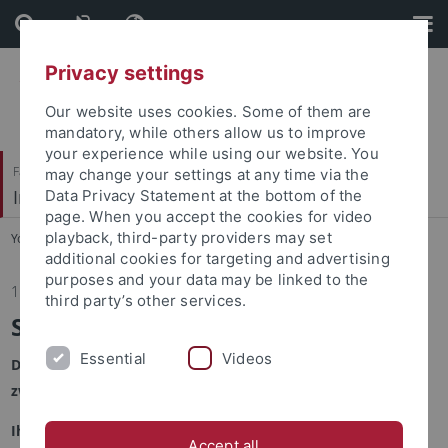
Skip
Skip
to
to
content
footer
Privacy settings
Our website uses cookies. Some of them are
mandatory, while others allow us to improve
your experience while using our website. You
Faculty of Humanities
may change your settings at any time via the
Institute of Media Studies
Data Privacy Statement at the bottom of the
page. When you accept the cookies for video
playback, third-party providers may set
You are here:
Home
...
News
additional cookies for targeting and advertising
purposes and your data may be linked to the
15.01.2018
third party’s other services.
Studentische Hilfskräfte gesucht
Essential
Videos
Der Arbeitsbereich von Herrn Prof. Zurstiege sucht ab sofort
zwei studentische Hilfskräfte
Ihre Aufgabe:
Accept all