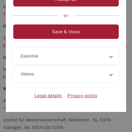
Recherche in einschlägigen Datenbanken nach vorgegebenen
Themen, Einpflege der Ergebnisse in Endnote
or
Ihr Profil:
Save & close
Sehr gutes Schreib- und Auffassungsvermögen, Erfahrung mit
Endnote und im Umgang mit wissenschaftlichen Datenbanken
Essential
Umfang:
Nach Absprache 20 Std. pro Monat für die Dauer von 6
Videos
Monaten
Bewerbungen bitte per E-Mail an:
Legal details
Privacy policy
Anja Lambrecht, <span style="font-family: Arial; ">
<link>anja.lambrecht@uni-tuebingen.de</span>
Institut für Medienwissenschaft, Wilhelmstr. 50, 72074
Tübingen, Tel. 07071/29-72359