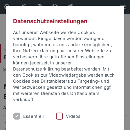
Direkt
Direkt
zum
zur
Inhalt
Fußleiste
Datenschutzeinstellungen
Auf unserer Webseite werden Cookies
verwendet. Einige davon werden zwingend
benötigt, während es uns andere ermöglichen,
Mathematisch-Naturwissenschaftliche Fakultät
Ihre Nutzererfahrung auf unserer Webseite zu
Fachbereich Biologie
verbessern. Ihre getroffenen Einstellungen
können jederzeit in unserer
Datenschutzerklärung bearbeitet werden. Mit
Sie sind hier:
Startseite
...
Studiengänge
den Cookies zur Videowiedergabe werden auch
Cookies des Drittanbieters zu Targeting- und
Notenverbessernde Leistungen
Werbezwecken gesetzt und Informationen ggf.
mit weiteren Diensten des Drittanbieters
Biologie Bachelor of Science
verknüpft.
Auswahlsatzung 2024
Essentiell
Videos
abgeschlossene Berufsausbildung* mit
bis
Berufserfahrung
zu