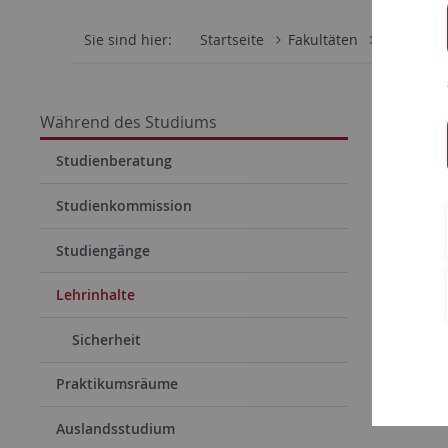
Sie sind hier:
Startseite
Fakultäten
Mathemati
Lehr
Während des Studiums
Auf den n
Studienberatung
das sic
Studienkommission
Inhalte
Studiengänge
multime
Lehrinhalte
Sicherheit
Praktikumsräume
Auslandsstudium