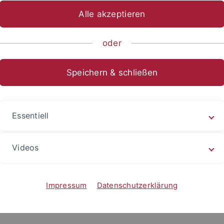
Alle akzeptieren
sch-Naturwissenschaftliche Fakultät
Fachbereiche
Chemie
oder
inhalte
Speichern & schließen
achfolgenden Seiten erhalten Sie Informationen über
here Arbeiten im Labor
Essentiell
 zu laufenden Vorlesungen
diale Inhalte
Videos
Impressum
Datenschutzerklärung