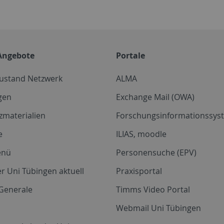
Angebote
Portale
zustand Netzwerk
ALMA
gen
Exchange Mail (OWA)
zmaterialien
Forschungsinformationssyst
e
ILIAS, moodle
enü
Personensuche (EPV)
r Uni Tübingen aktuell
Praxisportal
Generale
Timms Video Portal
Webmail Uni Tübingen