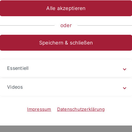
Alle akzeptieren
ische Fakultät
Fachbereiche
Altertums- und Kunstwissensch
oder
rarbeiten am 24.4.26 geschloss
Speichern & schließen
schen Seminars,
Essentiell
k
wegen Inventurarbeiten
geschlossen
.
Videos
Impressum
Datenschutzerklärung