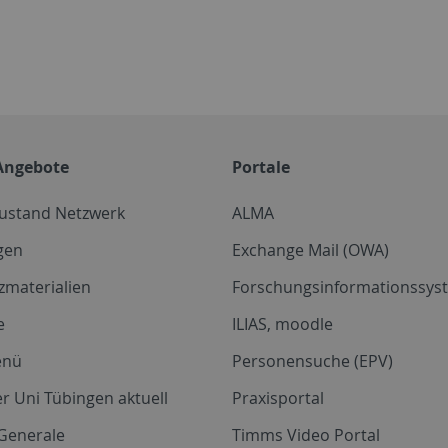
Angebote
Portale
zustand Netzwerk
ALMA
gen
Exchange Mail (OWA)
zmaterialien
Forschungsinformationssyst
e
ILIAS, moodle
enü
Personensuche (EPV)
r Uni Tübingen aktuell
Praxisportal
Generale
Timms Video Portal