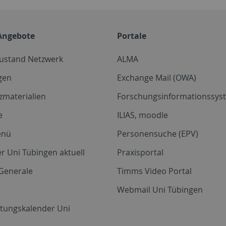
Angebote
Portale
zustand Netzwerk
ALMA
gen
Exchange Mail (OWA)
zmaterialien
Forschungsinformationssyst
e
ILIAS, moodle
enü
Personensuche (EPV)
r Uni Tübingen aktuell
Praxisportal
Generale
Timms Video Portal
Webmail Uni Tübingen
ltungskalender Uni