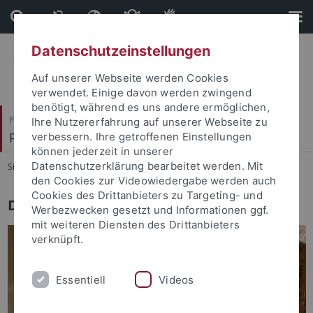
Direkt
Direkt
zum
zur
Inhalt
Fußleiste
Datenschutzeinstellungen
Auf unserer Webseite werden Cookies
verwendet. Einige davon werden zwingend
benötigt, während es uns andere ermöglichen,
Philosophische Fakultät
Ihre Nutzererfahrung auf unserer Webseite zu
Philologisches Seminar
verbessern. Ihre getroffenen Einstellungen
können jederzeit in unserer
Datenschutzerklärung bearbeitet werden. Mit
Sie sind hier:
Startseite
...
Übersicht
den Cookies zur Videowiedergabe werden auch
Cookies des Drittanbieters zu Targeting- und
Dr. Eberhard Heck, Prof. i. R. (1937–2022)
Werbezwecken gesetzt und Informationen ggf.
mit weiteren Diensten des Drittanbieters
verknüpft.
Essentiell
Videos