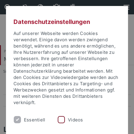
Direkt
Direkt
zum
zur
Inhalt
Fußleiste
Datenschutzeinstellungen
Auf unserer Webseite werden Cookies
verwendet. Einige davon werden zwingend
benötigt, während es uns andere ermöglichen,
Philosophische Fakultät
Ihre Nutzererfahrung auf unserer Webseite zu
Mittelalterliche Geschichte
verbessern. Ihre getroffenen Einstellungen
können jederzeit in unserer
Datenschutzerklärung bearbeitet werden. Mit
Sie sind hier:
Startseite
...
Liste der fehlenden Bücher
den Cookies zur Videowiedergabe werden auch
Cookies des Drittanbieters zu Targeting- und
Systematik
Werbezwecken gesetzt und Informationen ggf.
mit weiteren Diensten des Drittanbieters
Liste der fehlenden Bücher
verknüpft.
WLAN
Essentiell
Videos
Liste der fehlenden Bücher