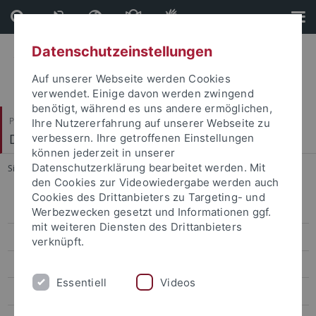
Direkt
Direkt
zum
zur
Inhalt
Fußleiste
Datenschutzeinstellungen
Auf unserer Webseite werden Cookies
verwendet. Einige davon werden zwingend
benötigt, während es uns andere ermöglichen,
Philosophische Fakultät
Ihre Nutzererfahrung auf unserer Webseite zu
Deutsches Seminar
verbessern. Ihre getroffenen Einstellungen
können jederzeit in unserer
Datenschutzerklärung bearbeitet werden. Mit
Sie sind hier:
Startseite
...
Qualifizierung
den Cookies zur Videowiedergabe werden auch
Cookies des Drittanbieters zu Targeting- und
Das Graduiertenkolleg
Werbezwecken gesetzt und Informationen ggf.
mit weiteren Diensten des Drittanbieters
Forschung
verknüpft.
Qualifizierung
Essentiell
Videos
Mitglieder