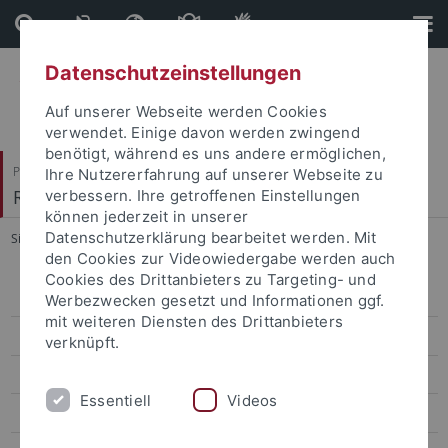
Direkt
Direkt
zum
zur
Inhalt
Fußleiste
Datenschutzeinstellungen
Auf unserer Webseite werden Cookies
verwendet. Einige davon werden zwingend
benötigt, während es uns andere ermöglichen,
Philosophische Fakultät
Ihre Nutzererfahrung auf unserer Webseite zu
Romanisches Seminar
verbessern. Ihre getroffenen Einstellungen
können jederzeit in unserer
Datenschutzerklärung bearbeitet werden. Mit
Sie sind hier:
Startseite
...
Lehre
den Cookies zur Videowiedergabe werden auch
Cookies des Drittanbieters zu Targeting- und
Zur Person
Werbezwecken gesetzt und Informationen ggf.
mit weiteren Diensten des Drittanbieters
Lehre
verknüpft.
Forschung
Essentiell
Videos
Betreute Arbeiten