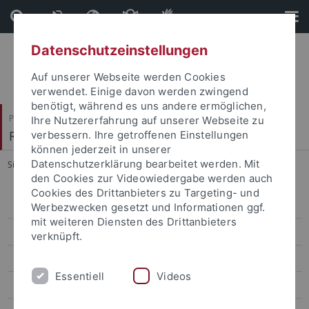
Direkt
Direkt
zum
zur
Inhalt
Fußleiste
Datenschutzeinstellungen
Auf unserer Webseite werden Cookies
verwendet. Einige davon werden zwingend
benötigt, während es uns andere ermöglichen,
Philosophische Fakultät
Ihre Nutzererfahrung auf unserer Webseite zu
Romanisches Seminar
verbessern. Ihre getroffenen Einstellungen
können jederzeit in unserer
Datenschutzerklärung bearbeitet werden. Mit
Sie sind hier:
Startseite
...
Zur Person
den Cookies zur Videowiedergabe werden auch
Cookies des Drittanbieters zu Targeting- und
Zur Person
Werbezwecken gesetzt und Informationen ggf.
mit weiteren Diensten des Drittanbieters
Lehre
verknüpft.
Forschung
Essentiell
Videos
Betreute Arbeiten