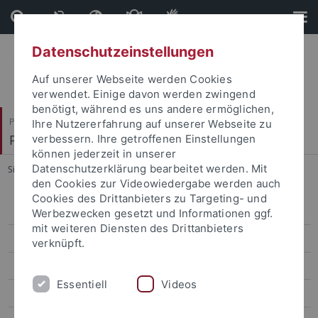
Direkt
Direkt
zum
zur
Inhalt
Fußleiste
Datenschutzeinstellungen
Auf unserer Webseite werden Cookies
verwendet. Einige davon werden zwingend
benötigt, während es uns andere ermöglichen,
Philosophische Fakultät
Ihre Nutzererfahrung auf unserer Webseite zu
Philosophisches Seminar
verbessern. Ihre getroffenen Einstellungen
können jederzeit in unserer
Datenschutzerklärung bearbeitet werden. Mit
Sie sind hier:
Startseite
...
Prof. Dr. i. R. Herbert Keuth
den Cookies zur Videowiedergabe werden auch
Cookies des Drittanbieters zu Targeting- und
Prof. Schroeder-Heister
Werbezwecken gesetzt und Informationen ggf.
mit weiteren Diensten des Drittanbieters
Prof. Dr. i.R. Helmut Fahrenbach ✝
verknüpft.
Prof. Dr. Dres. h. c. Manfred Frank
Essentiell
Videos
Prof. Dr. i. R. Michael Heidelberger