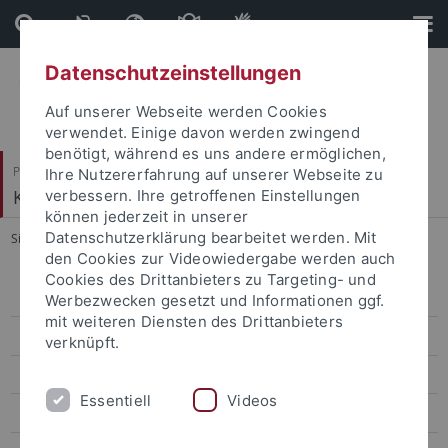
Direkt
Direkt
zum
zur
Inhalt
Fußleiste
Datenschutzeinstellungen
Auf unserer Webseite werden Cookies
verwendet. Einige davon werden zwingend
benötigt, während es uns andere ermöglichen,
Philosophische Fakultät
Ihre Nutzererfahrung auf unserer Webseite zu
Koreanistik
verbessern. Ihre getroffenen Einstellungen
können jederzeit in unserer
Datenschutzerklärung bearbeitet werden. Mit
Sie sind hier:
Startseite
...
Sejong SoSe 2015
den Cookies zur Videowiedergabe werden auch
Cookies des Drittanbieters zu Targeting- und
Sejong WiSe 2025/26
Werbezwecken gesetzt und Informationen ggf.
mit weiteren Diensten des Drittanbieters
Sejong SoSe 2025
verknüpft.
Sejong WiSe 2024/2025
Essentiell
Videos
Sejong SoSe 2024