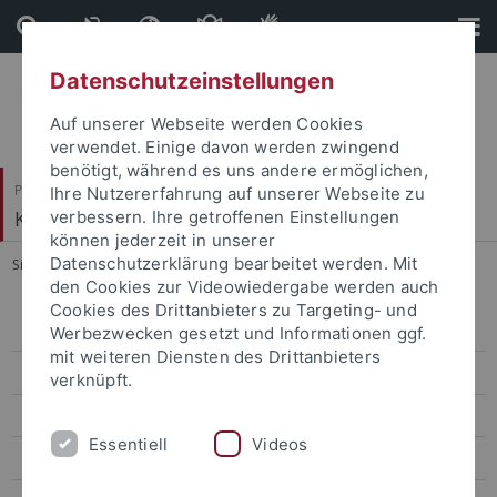
Direkt
Direkt
zum
zur
Inhalt
Fußleiste
Datenschutzeinstellungen
Auf unserer Webseite werden Cookies
verwendet. Einige davon werden zwingend
benötigt, während es uns andere ermöglichen,
Philosophische Fakultät
Ihre Nutzererfahrung auf unserer Webseite zu
Koreanistik
verbessern. Ihre getroffenen Einstellungen
können jederzeit in unserer
Datenschutzerklärung bearbeitet werden. Mit
Sie sind hier:
Startseite
...
Aktuelles WS 2021/22
den Cookies zur Videowiedergabe werden auch
Cookies des Drittanbieters zu Targeting- und
Aktuelles WiSe 2025/26
Werbezwecken gesetzt und Informationen ggf.
mit weiteren Diensten des Drittanbieters
Aktuelles SoSe 2025
verknüpft.
Aktuelles WS 2024/25
Essentiell
Videos
Aktuelles SoSe 2024