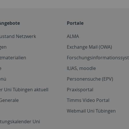
Angebote
Portale
zustand Netzwerk
ALMA
gen
Exchange Mail (OWA)
zmaterialien
Forschungsinformationssyst
e
ILIAS, moodle
enü
Personensuche (EPV)
r Uni Tübingen aktuell
Praxisportal
Generale
Timms Video Portal
Webmail Uni Tübingen
ltungskalender Uni