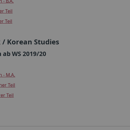
 - B.A.
r Teil
r Teil
 / Korean Studies
 ab WS 2019/20
 - M.A.
er Teil
r Teil