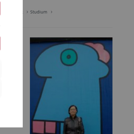
Koreanistik
Studium
n Sie auf
ntrales-