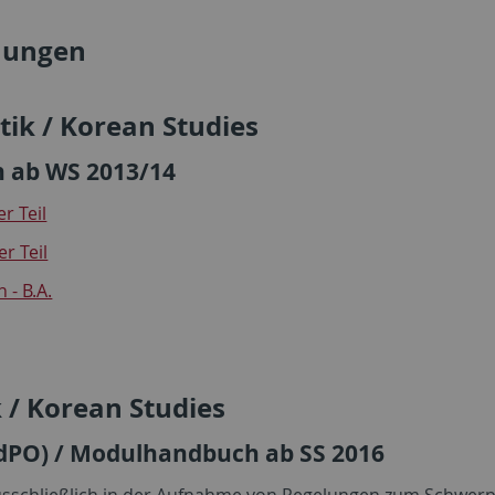
dnungen
ik / Korean Studies
 ab WS 2013/14
r Teil
r Teil
 - B.A.
 / Korean Studies
dPO) / Modulhandbuch ab SS 2016
usschließlich in der Aufnahme von Regelungen zum Schwer