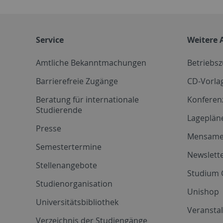
Service
Weitere 
Amtliche Bekanntmachungen
Betriebs
Barrierefreie Zugänge
CD-Vorla
Beratung für internationale
Konferen
Studierende
Lageplän
Presse
Mensam
Semestertermine
Newslette
Stellenangebote
Studium 
Studienorganisation
Unishop
Universitätsbibliothek
Veransta
Verzeichnis der Studiengänge