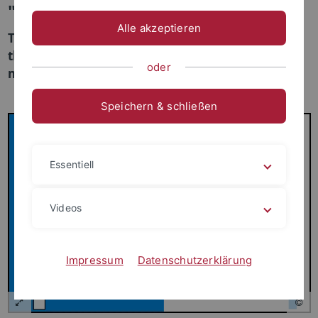
"cGMP: From Bedside to Bench"
Alle akzeptieren
The newly approved GRK 2381 investigates new
therapeutic options for established cGMP-
oder
modulating drugs
Speichern & schließen
Essentiell
Videos
Impressum
Datenschutzerklärung