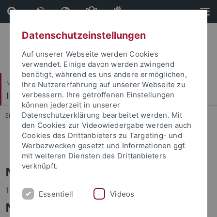
Direkt
Direkt
zum
zur
Inhalt
Fußleiste
Datenschutzeinstellungen
Auf unserer Webseite werden Cookies
verwendet. Einige davon werden zwingend
benötigt, während es uns andere ermöglichen,
Mathematisch-Naturwissenschaftliche Fakultät / Medizinische Fakultät
Ihre Nutzererfahrung auf unserer Webseite zu
IFIB – Interfakultäres Institut für Biochemie
verbessern. Ihre getroffenen Einstellungen
können jederzeit in unserer
Datenschutzerklärung bearbeitet werden. Mit
Sie sind hier:
Startseite
...
News
den Cookies zur Videowiedergabe werden auch
Cookies des Drittanbieters zu Targeting- und
News ticker
Werbezwecken gesetzt und Informationen ggf.
mit weiteren Diensten des Drittanbieters
verknüpft.
News
16.11.2018
Essentiell
Videos
New Research Training Group