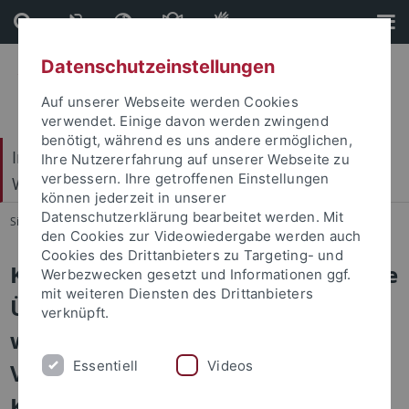
Direkt
Direkt
zum
zur
Inhalt
Fußleiste
Datenschutzeinstellungen
Auf unserer Webseite werden Cookies
verwendet. Einige davon werden zwingend
benötigt, während es uns andere ermöglichen,
Internationales Zentrum für Ethik in den
Ihre Nutzererfahrung auf unserer Webseite zu
verbessern. Ihre getroffenen Einstellungen
Wissenschaften (IZEW)
können jederzeit in unserer
Datenschutzerklärung bearbeitet werden. Mit
Sie sind hier:
Startseite
...
Publikationen
den Cookies zur Videowiedergabe werden auch
Cookies des Drittanbieters zu Targeting- und
Krisenethik im Alltag – Zeitbedingte
Werbezwecken gesetzt und Informationen ggf.
mit weiteren Diensten des Drittanbieters
Überlegungen zu
verknüpft.
widersprüchlichen
Essentiell
Videos
Voraussetzungen in
Katastrophenschutz und