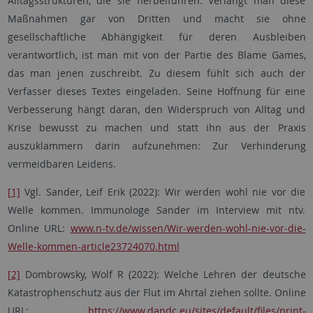
Alltagsstrukturen, die sie herbeiführen. Verlangt man diese
Maßnahmen gar von Dritten und macht sie ohne
gesellschaftliche Abhängigkeit für deren Ausbleiben
verantwortlich, ist man mit von der Partie des Blame Games,
das man jenen zuschreibt. Zu diesem fühlt sich auch der
Verfasser dieses Textes eingeladen. Seine Hoffnung für eine
Verbesserung hängt daran, den Widerspruch von Alltag und
Krise bewusst zu machen und statt ihn aus der Praxis
auszuklammern darin aufzunehmen: Zur Verhinderung
vermeidbaren Leidens.
[1]
Vgl. Sander, Leif Erik (2022): Wir werden wohl nie vor die
Welle kommen. Immunologe Sander im Interview mit ntv.
Online URL:
www.n-tv.de/wissen/Wir-werden-wohl-nie-vor-die-
Welle-kommen-article23724070.html
[2]
Dombrowsky, Wolf R (2022): Welche Lehren der deutsche
Katastrophenschutz aus der Flut im Ahrtal ziehen sollte. Online
URL:
https://www.dandc.eu/sites/default/files/print-