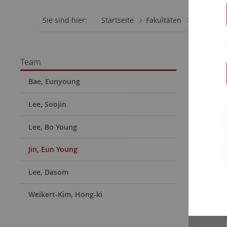
Sie sind hier:
Startseite
Fakultäten
Philosoph
Eun Yo
Team
Bae, Eunyoung
Lee, Soojin
Lee, Bo Young
Jin, Eun Young
Lee, Dasom
Weikert-Kim, Hong-ki