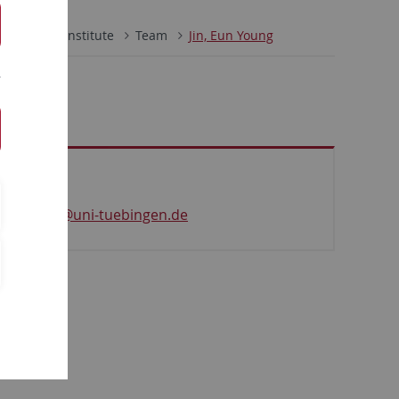
Sejong Institute
Team
Jin, Eun Young
ntakt
young.jin@uni-tuebingen.de