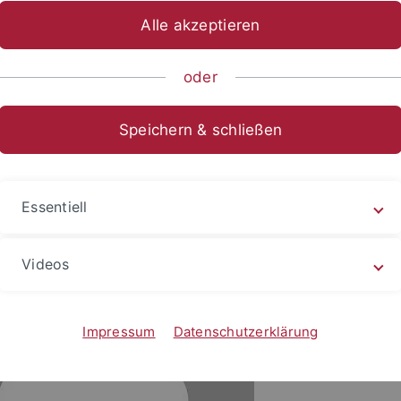
Alle akzeptieren
ische Fakultät
...
Asien-Orient-Wissenschaften
Koreanistik
oder
ung Jin
Speichern & schließen
Ko
Essentiell
eun
Videos
Impressum
Datenschutzerklärung