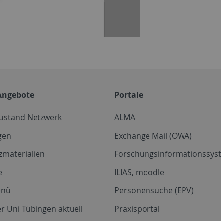
Angebote
Portale
zustand Netzwerk
ALMA
gen
Exchange Mail (OWA)
zmaterialien
Forschungsinformationssyst
e
ILIAS, moodle
enü
Personensuche (EPV)
r Uni Tübingen aktuell
Praxisportal