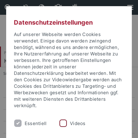
Direkt
Direkt
zum
zur
Inhalt
Fußleiste
Datenschutzeinstellungen
Auf unserer Webseite werden Cookies
verwendet. Einige davon werden zwingend
benötigt, während es uns andere ermöglichen,
Philosophische Fakultät
Ihre Nutzererfahrung auf unserer Webseite zu
Kunsthistorisches Institut
verbessern. Ihre getroffenen Einstellungen
können jederzeit in unserer
Datenschutzerklärung bearbeitet werden. Mit
Sie sind hier:
Startseite
...
Prof. Dr. Ernst Seidl
den Cookies zur Videowiedergabe werden auch
Cookies des Drittanbieters zu Targeting- und
Prof. Dr. Megan R. Luke
Werbezwecken gesetzt und Informationen ggf.
mit weiteren Diensten des Drittanbieters
Prof. Dr. Anna Pawlak
verknüpft.
Prof. Dr. Ernst Seidl
Essentiell
Videos
Prof. Dr. Andrea Worm