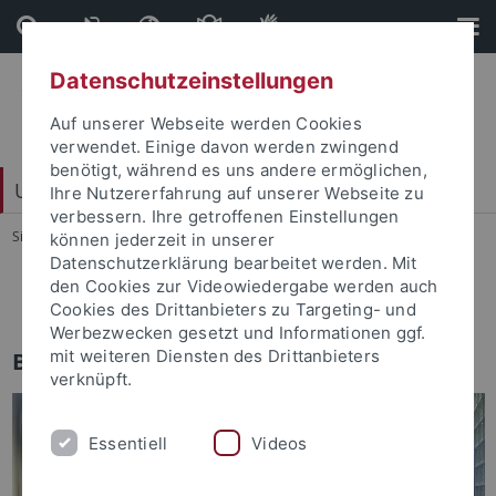
Direkt
Direkt
zum
zur
Inhalt
Fußleiste
Datenschutzeinstellungen
Auf unserer Webseite werden Cookies
verwendet. Einige davon werden zwingend
benötigt, während es uns andere ermöglichen,
Universitätsbibliothek
Ihre Nutzererfahrung auf unserer Webseite zu
verbessern. Ihre getroffenen Einstellungen
Sie sind hier:
Startseite
...
Abgeschlossene Projekte
können jederzeit in unserer
Datenschutzerklärung bearbeitet werden. Mit
den Cookies zur Videowiedergabe werden auch
Abgeschlossene Projekte
Cookies des Drittanbieters zu Targeting- und
Werbezwecken gesetzt und Informationen ggf.
mit weiteren Diensten des Drittanbieters
Blended Library Projekt
verknüpft.
Essentiell
Videos