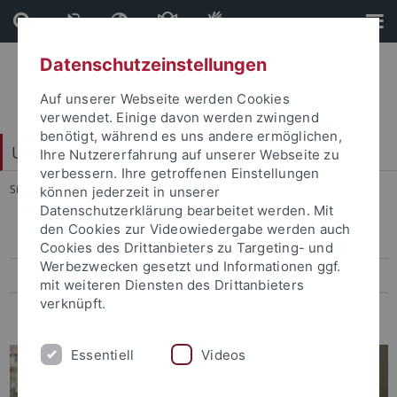
Direkt
Direkt
zum
zur
Inhalt
Fußleiste
Datenschutzeinstellungen
Auf unserer Webseite werden Cookies
verwendet. Einige davon werden zwingend
benötigt, während es uns andere ermöglichen,
Universitätsbibliothek
Ihre Nutzererfahrung auf unserer Webseite zu
verbessern. Ihre getroffenen Einstellungen
Sie sind hier:
Startseite
...
E-Journals
können jederzeit in unserer
Datenschutzerklärung bearbeitet werden. Mit
den Cookies zur Videowiedergabe werden auch
Elektronische Zeitschriftenbibliothek
Cookies des Drittanbieters zu Targeting- und
Werbezwecken gesetzt und Informationen ggf.
Paperboy
mit weiteren Diensten des Drittanbieters
verknüpft.
Häufig gestellte Fragen
Essentiell
Videos