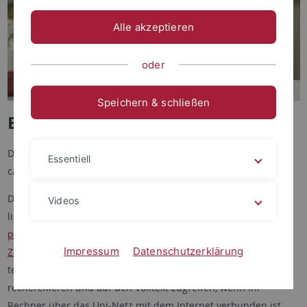
Alle akzeptieren
oder
Speichern & schließen
E-Journals
Die Universitätsbibliothek organisiert und koordiniert das
Essentiell
campusweite Angebot an elektronischen Zeitschriften.
Den Gesamtbestand aller an der Universität Tübingen
Videos
lizenzierten elektronischen Zeitschriften finden Sie im
Katalog
plus
und zusätzlich im Portal der
Elektronischen
Impressum
Datenschutzerklärung
Zeitschriftenbibliothek
(EZB). Sie können darüber in
teilnehmenden Bibliotheken nach Zeitschriftentiteln
recherchieren und auf den Volltext zugreifen, wenn Ihr
Rechner über das Uni-Netz mit dem Internet verbunden ist.