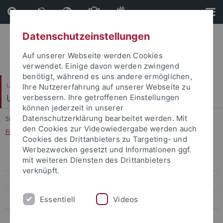
Direkt
Direkt
zum
zur
Inhalt
Fußleiste
Datenschutzeinstellungen
Auf unserer Webseite werden Cookies
verwendet. Einige davon werden zwingend
benötigt, während es uns andere ermöglichen,
Universitätsbibliothek
Ihre Nutzererfahrung auf unserer Webseite zu
Universitätsarchiv
verbessern. Ihre getroffenen Einstellungen
können jederzeit in unserer
Datenschutzerklärung bearbeitet werden. Mit
Sie sind hier:
Startseite
...
den Cookies zur Videowiedergabe werden auch
Findmittel zu den Altbeständen des 15. bis. 19. Jahrhunderts
Cookies des Drittanbieters zu Targeting- und
Werbezwecken gesetzt und Informationen ggf.
mit weiteren Diensten des Drittanbieters
Beständeübersicht
verknüpft.
Findmittel im Archivportal-D
Essentiell
Videos
Thematische Inventare
Findmittel zu den Altbeständen des 15. bis. 19. Jahrhunderts