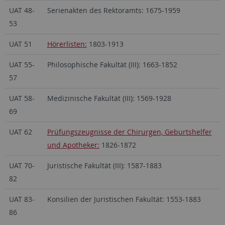
UAT 48-
Serienakten des Rektoramts: 1675-1959
53
UAT 51
Hörerlisten:
1803-1913
UAT 55-
Philosophische Fakultät (III): 1663-1852
57
UAT 58-
Medizinische Fakultät (III): 1569-1928
69
UAT 62
Prüfungszeugnisse der Chirurgen, Geburtshelfer
und Apotheker:
1826-1872
UAT 70-
Juristische Fakultät (III): 1587-1883
82
UAT 83-
Konsilien der Juristischen Fakultät: 1553-1883
86