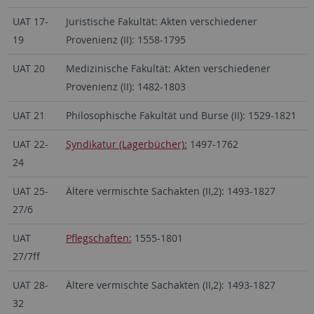
UAT 17-
Juristische Fakultät: Akten verschiedener
19
Provenienz (II): 1558-1795
UAT 20
Medizinische Fakultät: Akten verschiedener
Provenienz (II): 1482-1803
UAT 21
Philosophische Fakultät und Burse (II): 1529-1821
UAT 22-
Syndikatur (Lagerbücher):
1497-1762
24
UAT 25-
Ältere vermischte Sachakten (II,2): 1493-1827
27/6
UAT
Pflegschaften:
1555-1801
27/7ff
UAT 28-
Ältere vermischte Sachakten (II,2): 1493-1827
32