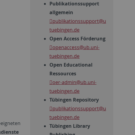
Publikationssupport
allgemein
publikationssupport
@ub.uni-
tuebingen.de
Open Access Förderung
openaccess
@ub.uni-
tuebingen.de
Open Educational
Ressources
oer-admin
@ub.uni-
tuebingen.de
Tübingen Repository
publikationssupport
@ub.uni-
tuebingen.de
eeigneten
Tübingen Library
sdienste
Publishing