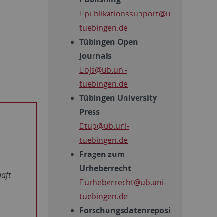
publikationssupport
@ub.uni-
tuebingen.de
Tübingen Open
Journals
ojs
@ub.uni-
tuebingen.de
Tübingen University
Press
tup
@ub.uni-
tuebingen.de
Fragen zum
Urheberrecht
haft
urheberrecht
@ub.uni-
tuebingen.de
Forschungsdatenrepository