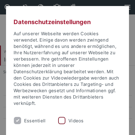
Direkt
Direkt
zum
zur
Inhalt
Fußleiste
Datenschutzeinstellungen
Auf unserer Webseite werden Cookies
verwendet. Einige davon werden zwingend
benötigt, während es uns andere ermöglichen,
Wirtschafts- und Sozialwissenschaftliche Fakultät
Ihre Nutzererfahrung auf unserer Webseite zu
Institut für Erziehungswissenschaft
verbessern. Ihre getroffenen Einstellungen
können jederzeit in unserer
Datenschutzerklärung bearbeitet werden. Mit
Sie sind hier:
Startseite
...
Doktorand*innen
den Cookies zur Videowiedergabe werden auch
Cookies des Drittanbieters zu Targeting- und
Personal
Werbezwecken gesetzt und Informationen ggf.
mit weiteren Diensten des Drittanbieters
Doktorand*innen
verknüpft.
Forschung
Essentiell
Videos
Masterstudiengang