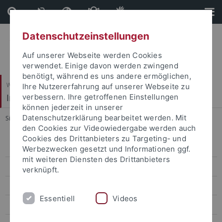
Direkt
Direkt
zum
zur
Inhalt
Fußleiste
Datenschutzeinstellungen
Auf unserer Webseite werden Cookies
verwendet. Einige davon werden zwingend
benötigt, während es uns andere ermöglichen,
Wirtschafts- und Sozialwissenschaftliche Fakultät
Ihre Nutzererfahrung auf unserer Webseite zu
Institut für Erziehungswissenschaft
verbessern. Ihre getroffenen Einstellungen
können jederzeit in unserer
Datenschutzerklärung bearbeitet werden. Mit
Sie sind hier:
Startseite
...
Dr. Sabine Digel
den Cookies zur Videowiedergabe werden auch
Cookies des Drittanbieters zu Targeting- und
Personal
Werbezwecken gesetzt und Informationen ggf.
mit weiteren Diensten des Drittanbieters
Prof. Dr. Matthias Alke
verknüpft.
Prof. Dr. Annika Goeze
Essentiell
Videos
Prof. Dr. Josef Schrader