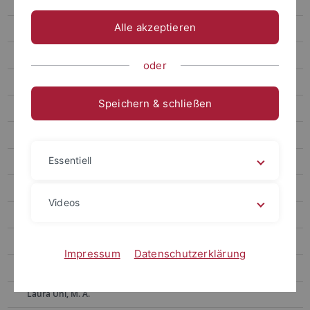
Abteilungsassistenz || Birgit Baur
Alle akzeptieren
Francesca Baker, M. A.
Dr. Sabine Digel
oder
Curriculum Vitae
Speichern & schließen
Publikationen
Konferenzbeiträge
Essentiell
Dr. Petra Hetfleisch
Dr. Sunita Hirsch
Videos
Nora Leben, M. A.
Alex Niemann, M. A.
Impressum
Datenschutzerklärung
Simon Oehlers, M. A.
Laura Uhl, M. A.