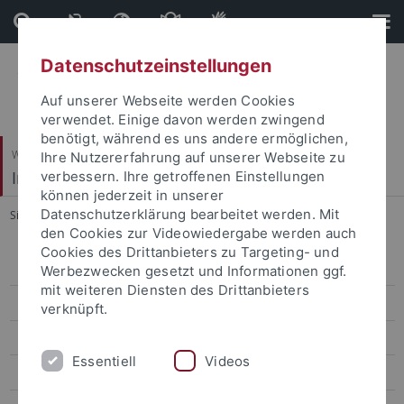
Direkt
Direkt
zum
zur
Inhalt
Fußleiste
Datenschutzeinstellungen
Auf unserer Webseite werden Cookies
verwendet. Einige davon werden zwingend
benötigt, während es uns andere ermöglichen,
Wirtschafts- und Sozialwissenschaftliche Fakultät
Ihre Nutzererfahrung auf unserer Webseite zu
Institut für Erziehungswissenschaft
verbessern. Ihre getroffenen Einstellungen
können jederzeit in unserer
Datenschutzerklärung bearbeitet werden. Mit
Sie sind hier:
Startseite
...
Forschung
den Cookies zur Videowiedergabe werden auch
Cookies des Drittanbieters zu Targeting- und
Arbeitsgruppen
Werbezwecken gesetzt und Informationen ggf.
mit weiteren Diensten des Drittanbieters
Personal
verknüpft.
Forschung
Essentiell
Videos
Promotionen und Habilitationen