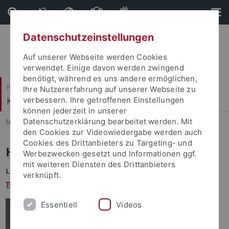
Direkt
Direkt
zum
zur
Inhalt
Fußleiste
Datenschutzeinstellungen
Auf unserer Webseite werden Cookies
verwendet. Einige davon werden zwingend
benötigt, während es uns andere ermöglichen,
Philosophische Fakultät
Ihre Nutzererfahrung auf unserer Webseite zu
Koreanistik
verbessern. Ihre getroffenen Einstellungen
können jederzeit in unserer
Datenschutzerklärung bearbeitet werden. Mit
Sie sind hier:
Startseite
...
Kim, Han Byol
den Cookies zur Videowiedergabe werden auch
Cookies des Drittanbieters zu Targeting- und
Han Byol Kim, M.A.
Werbezwecken gesetzt und Informationen ggf.
mit weiteren Diensten des Drittanbieters
Lehrbeauftragte für Koreanisch am
King Sejong Institute
verknüpft.
Tübingen
Essentiell
Videos