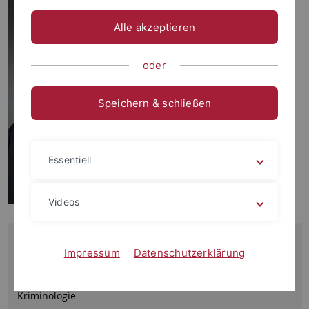
Alle akzeptieren
oder
Speichern & schließen
Essentiell
Videos
c/o Institut für Kriminologie,
Sand 7, 72076 Tübingen
Impressum
Datenschutzerklärung
wulf
@jura.uni-tuebingen.de
Sprechstunde: nach Vereinbarung im Institut für
Kriminologie