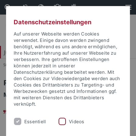
Direkt
Direkt
zum
zur
Inhalt
Fußleiste
Datenschutzeinstellungen
Auf unserer Webseite werden Cookies
verwendet. Einige davon werden zwingend
benötigt, während es uns andere ermöglichen,
Juristische Fakultät
Ihre Nutzererfahrung auf unserer Webseite zu
verbessern. Ihre getroffenen Einstellungen
Sie sind hier:
Startseite
...
Wulf, Rüdiger
können jederzeit in unserer
Datenschutzerklärung bearbeitet werden. Mit
den Cookies zur Videowiedergabe werden auch
Prof. Dr. Rüdiger Wulf
Cookies des Drittanbieters zu Targeting- und
Werbezwecken gesetzt und Informationen ggf.
Ministerialrat a.D.
mit weiteren Diensten des Drittanbieters
verknüpft.
Bei Tübinger Kriminologen liegt das Böse in guten
Händen!
Essentiell
Videos