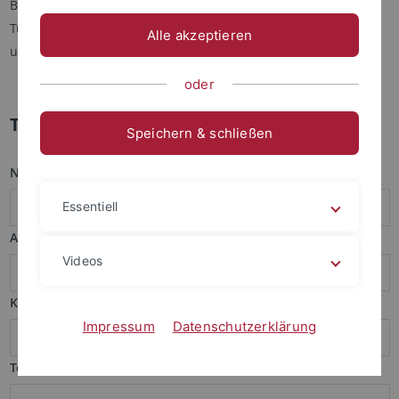
Bitte beachten Sie, dass wir uns hauptsächlich auf das
Tübinger Einzugsgebiet beschränken (ungefähr 30km Radius)
Alle akzeptieren
und wir spätestens um 15:00 Uhr beginnen können.
oder
Terminanfrage
Speichern & schließen
Name der Schule:
*
Essentiell
Anschrift:
*
Videos
Kontaktperson:
*
Impressum
Datenschutzerklärung
Telefon:
*