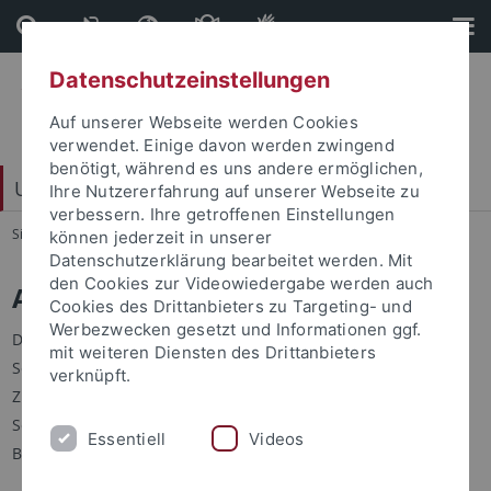
Direkt
Direkt
zum
zur
Inhalt
Fußleiste
Datenschutzeinstellungen
Auf unserer Webseite werden Cookies
verwendet. Einige davon werden zwingend
benötigt, während es uns andere ermöglichen,
Universitätsbibliothek
Ihre Nutzererfahrung auf unserer Webseite zu
verbessern. Ihre getroffenen Einstellungen
Sie sind hier:
Startseite
...
Universitätsbibliothek
können jederzeit in unserer
Datenschutzerklärung bearbeitet werden. Mit
den Cookies zur Videowiedergabe werden auch
Anmeldung für Schülergruppen
Cookies des Drittanbieters zu Targeting- und
Werbezwecken gesetzt und Informationen ggf.
Die Universitätsbibliothek bietet Gruppenführungen für
mit weiteren Diensten des Drittanbieters
Schulklassen der Oberstufe an.
verknüpft.
Zusätzlich können Sie sich über unser
spezielles Angebot
für
Schulen informieren.
Essentiell
Videos
Bitte fragen Sie uns mit einer Vorlaufzeit von 4 Wochen an.