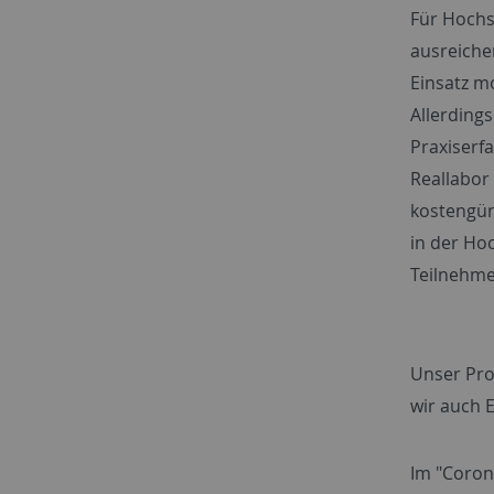
Für Hochs
ausreiche
Einsatz mo
Allerding
Praxiserf
Reallabor 
kostengün
in der Ho
Teilnehme
Unser Pro
wir auch 
Im "Coron