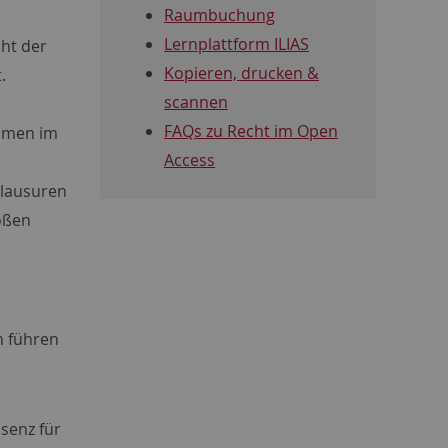
Raumbuchung
Lernplattform ILIAS
cht der
Kopieren, drucken &
.
scannen
FAQs zu Recht im Open
ahmen im
Access
Klausuren
roßen
n führen
senz für