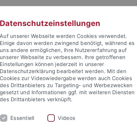
RACHE
UNI A-Z
KONTAKT
SUC
Datenschutzeinstellungen
Auf unserer Webseite werden Cookies verwendet.
Einige davon werden zwingend benötigt, während es
uns andere ermöglichen, Ihre Nutzererfahrung auf
unserer Webseite zu verbessern. Ihre getroffenen
Einstellungen können jederzeit in unserer
Datenschutzerklärung bearbeitet werden. Mit den
Cookies zur Videowiedergabe werden auch Cookies
des Drittanbieters zu Targeting- und Werbezwecken
gesetzt und Informationen ggf. mit weiteren Diensten
EITEN
FORSCHEN & PUBLIZIEREN
ÜBE
des Drittanbieters verknüpft.
bliotheksbestand
Rechtsgrundlagen
Geschichte
Verans
Essentiell
Videos
sitätsbibliothek
Über uns
Laufende Projekte
Abgeschlosse