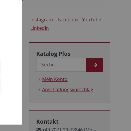
ngen
Instagram
Facebook
YouTube
LinkedIn
Katalog Plus
Mein Konto
Anschaffungsvorschlag
Kontakt
+49 7071 29-72846 (Mo –