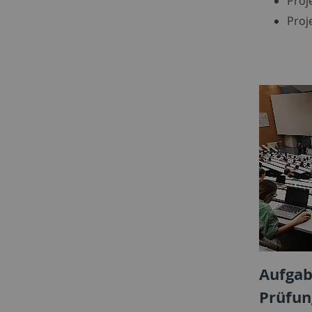
Proj
Proj
Aufgab
Prüfun