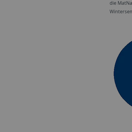
die MatNa
Wintersem