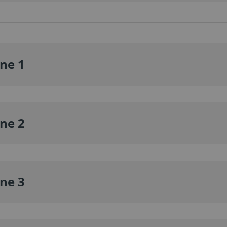
ine 1
ine 2
ine 3