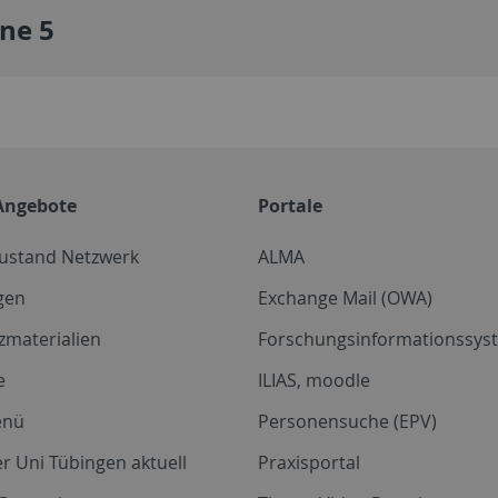
ine 5
Angebote
Portale
zustand Netzwerk
ALMA
gen
Exchange Mail (OWA)
zmaterialien
Forschungsinformationssyst
e
ILIAS, moodle
enü
Personensuche (EPV)
r Uni Tübingen aktuell
Praxisportal