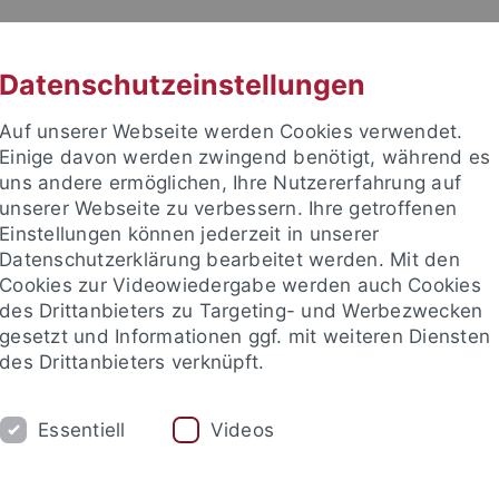
RACHE
UNI A-Z
KONTAKT
SUC
Datenschutzeinstellungen
Auf unserer Webseite werden Cookies verwendet.
Einige davon werden zwingend benötigt, während es
uns andere ermöglichen, Ihre Nutzererfahrung auf
unserer Webseite zu verbessern. Ihre getroffenen
Einstellungen können jederzeit in unserer
Datenschutzerklärung bearbeitet werden. Mit den
Cookies zur Videowiedergabe werden auch Cookies
des Drittanbieters zu Targeting- und Werbezwecken
gesetzt und Informationen ggf. mit weiteren Diensten
EITEN
FORSCHEN & PUBLIZIEREN
ÜBE
des Drittanbieters verknüpft.
bliotheksbestand
Rechtsgrundlagen
Geschichte
Verans
Essentiell
Videos
sitätsbibliothek
Über uns
Veranstaltungen / Ausstellungen