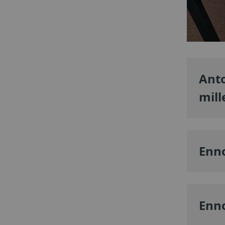
Anto
mill
Enn
Enno