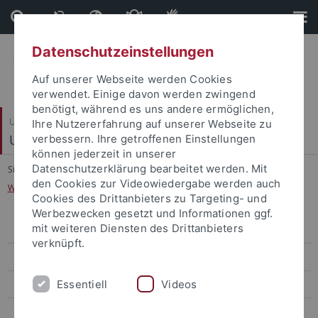
Direkt
Direkt
zum
zur
Inhalt
Fußleiste
Datenschutzeinstellungen
Auf unserer Webseite werden Cookies
verwendet. Einige davon werden zwingend
benötigt, während es uns andere ermöglichen,
Universitätsbibliothek
Ihre Nutzererfahrung auf unserer Webseite zu
Universitätsarchiv
verbessern. Ihre getroffenen Einstellungen
können jederzeit in unserer
Datenschutzerklärung bearbeitet werden. Mit
Sie sind hier:
Startseite
...
den Cookies zur Videowiedergabe werden auch
Wann sollten Unterlagen angeboten werden?
Cookies des Drittanbieters zu Targeting- und
Werbezwecken gesetzt und Informationen ggf.
mit weiteren Diensten des Drittanbieters
Aktenaussonderung und -anbietung
verknüpft.
Wer unterliegt der Anbietungspflicht?
Essentiell
Videos
Was ist dem Archiv anzubieten?
Können nicht mehr benötigte Unterlagen vernichtet werden?