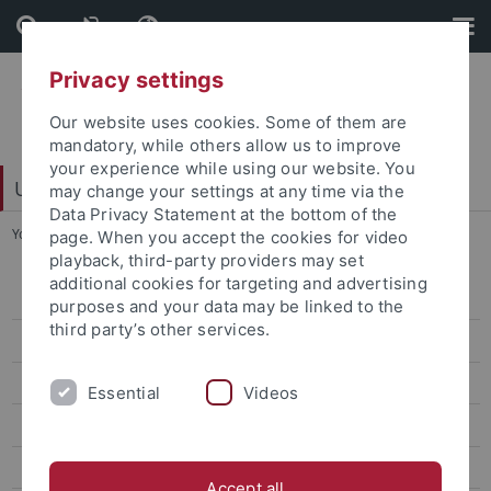
Skip
Skip
to
to
content
footer
Privacy settings
Our website uses cookies. Some of them are
mandatory, while others allow us to improve
your experience while using our website. You
University Library
may change your settings at any time via the
Data Privacy Statement at the bottom of the
You are here:
Home
...
Information Ammerbau
page. When you accept the cookies for video
playback, third-party providers may set
additional cookies for targeting and advertising
Bereichsbibliothek
purposes and your data may be linked to the
third party’s other services.
Digitalisierungszentrum
Dokumentlieferung
Essential
Videos
Einbandstelle
E-Learning
Accept all