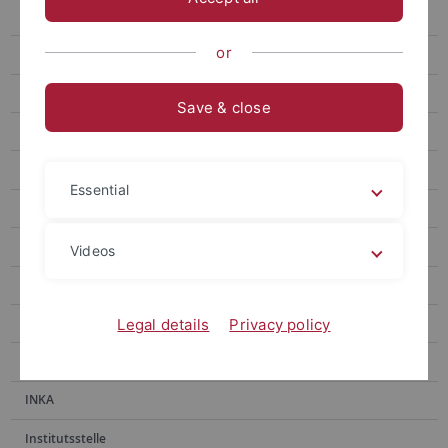
E-Medien
or
E-Publikationen
Erwerbung
Save & close
Fachinformationsdienste
Handschriftenabteilung
Essential
Historische Bestände
Historischer Lesesaal
Videos
Hochschulpublikationen
Information
Legal details
Privacy policy
Information Ammerbau
INKA
Institutsstelle