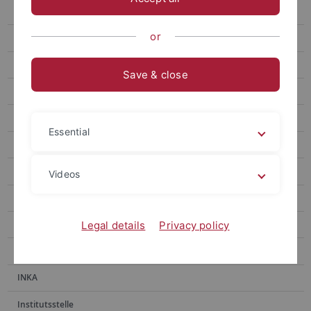
E-Medien
or
E-Publikationen
Erwerbung
Save & close
Fachinformationsdienste
Handschriftenabteilung
Essential
Historische Bestände
Historischer Lesesaal
Videos
Hochschulpublikationen
Information
Legal details
Privacy policy
Information Ammerbau
INKA
Institutsstelle