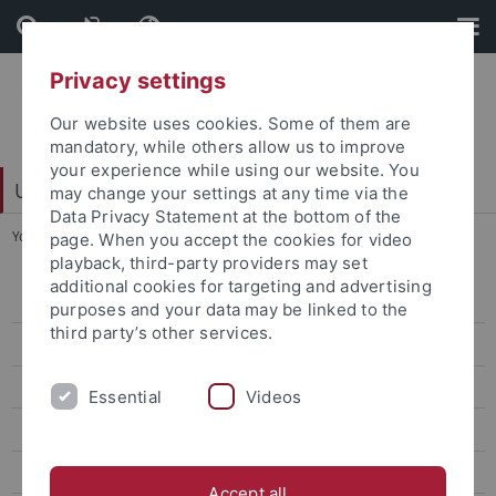
Skip
Skip
to
to
content
footer
Privacy settings
Our website uses cookies. Some of them are
mandatory, while others allow us to improve
your experience while using our website. You
University Library
may change your settings at any time via the
Data Privacy Statement at the bottom of the
You are here:
Home
...
Kriminologie
page. When you accept the cookies for video
playback, third-party providers may set
additional cookies for targeting and advertising
Bereichsbibliothek
purposes and your data may be linked to the
third party’s other services.
Digitalisierungszentrum
Dokumentlieferung
Essential
Videos
Einbandstelle
E-Learning
Accept all